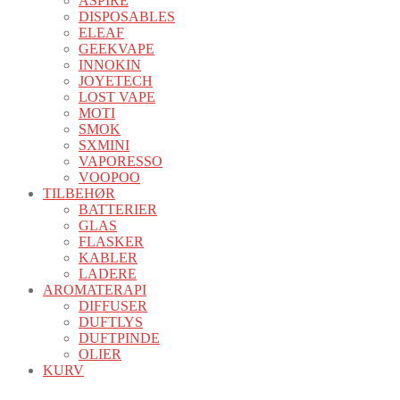
ASPIRE
DISPOSABLES
ELEAF
GEEKVAPE
INNOKIN
JOYETECH
LOST VAPE
MOTI
SMOK
SXMINI
VAPORESSO
VOOPOO
TILBEHØR
BATTERIER
GLAS
FLASKER
KABLER
LADERE
AROMATERAPI
DIFFUSER
DUFTLYS
DUFTPINDE
OLIER
KURV