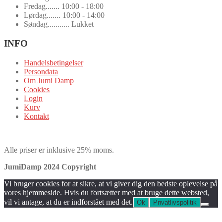
Fredag....... 10:00 - 18:00
Lørdag....... 10:00 - 14:00
Søndag........... Lukket
INFO
Handelsbetingelser
Persondata
Om Jumi Damp
Cookies
Login
Kurv
Kontakt
Alle priser er inklusive 25% moms.
JumiDamp 2024 Copyright
Vi bruger cookies for at sikre, at vi giver dig den bedste oplevelse på
vores hjemmeside. Hvis du fortsætter med at bruge dette websted,
vil vi antage, at du er indforstået med det.
Ok
Privatlivspolitik