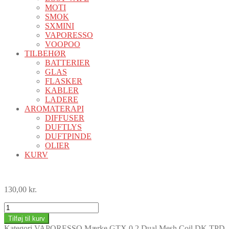
MOTI
SMOK
SXMINI
VAPORESSO
VOOPOO
TILBEHØR
BATTERIER
GLAS
FLASKER
KABLER
LADERE
AROMATERAPI
DIFFUSER
DUFTLYS
DUFTPINDE
OLIER
KURV
130,00
kr.
GTX
0.2
Tilføj til kurv
Dual
Kategori
VAPORESSO
Mærke
GTX 0.2 Dual Mesh Coil DK TPD