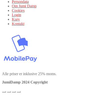
Persondata
Om Jumi Damp
Cookies
Login
Kurv
Kontakt
Alle priser er inklusive 25% moms.
JumiDamp 2024 Copyright
Vi bruger cookies for at sikre, at vi giver dig den bedste oplevelse på
vores hjemmeside. Hvis du fortsætter med at bruge dette websted,
vil vi antage, at du er indforstået med det.
Ok
Privatlivspolitik