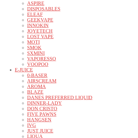
ASPIRE
DISPOSABLES
ELEAF
GEEKVAPE
INNOKIN
JOYETECH
LOST VAPE
MOTI
SMOK
SXMINI
VAPORESSO
VOOPOO
E-JUICE
0-BASER
AIRSCREAM
AROMA
BLAZE
DANES PREFERRED LIQUID
DINNER-LADY
DON CRISTO
FIVE PAWNS
HANGSEN
IVG
JUST JUICE
LIQUA