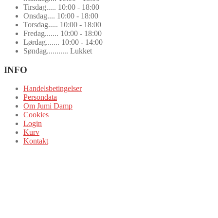
Tirsdag..... 10:00 - 18:00
Onsdag.... 10:00 - 18:00
Torsdag..... 10:00 - 18:00
Fredag....... 10:00 - 18:00
Lørdag....... 10:00 - 14:00
Søndag........... Lukket
INFO
Handelsbetingelser
Persondata
Om Jumi Damp
Cookies
Login
Kurv
Kontakt