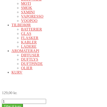
MOTI
SMOK
SXMINI
VAPORESSO
VOOPOO
TILBEHØR
BATTERIER
GLAS
FLASKER
KABLER
LADERE
AROMATERAPI
DIFFUSER
DUFTLYS
DUFTPINDE
OLIER
KURV
129,00
kr.
GEEKVAPE
WENAX
Tilføj til kurv