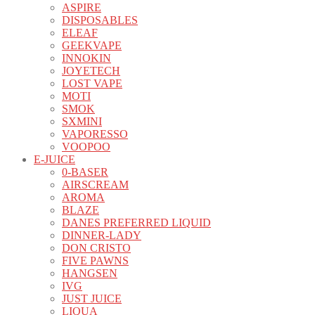
ASPIRE
DISPOSABLES
ELEAF
GEEKVAPE
INNOKIN
JOYETECH
LOST VAPE
MOTI
SMOK
SXMINI
VAPORESSO
VOOPOO
E-JUICE
0-BASER
AIRSCREAM
AROMA
BLAZE
DANES PREFERRED LIQUID
DINNER-LADY
DON CRISTO
FIVE PAWNS
HANGSEN
IVG
JUST JUICE
LIQUA