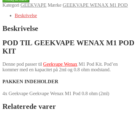
M1
Kategori
GEEKVAPE
Mærke
GEEKVAPE WENAX M1 POD
POD
-
Beskrivelse
2ML
(4-
Beskrivelse
pack)
antal
POD TIL GEEKVAPE WENAX M1 POD
KIT
Denne pod passer til
Geekvape Wenax
M1 Pod Kit. Pod’en
kommer med en kapacitet på 2ml og 0.8 ohm modstand.
PAKKEN INDEHOLDER
4x Geekvape Geekvape Wenax M1 Pod 0.8 ohm (2ml)
Relaterede varer