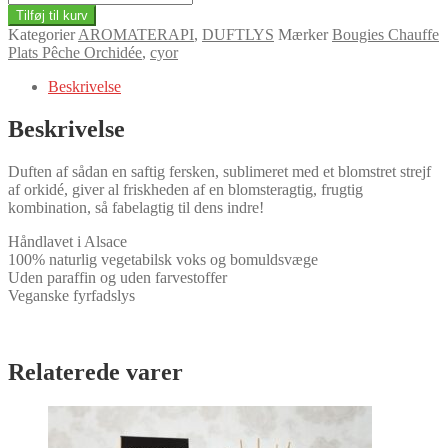
Chauffe
Tilføj til kurv
Plats
Kategorier
AROMATERAPI
,
DUFTLYS
Mærker
Bougies Chauffe
Pêche
Plats Pêche Orchidée
,
cyor
Orchidée-
pakke
Beskrivelse
med
6stk
Beskrivelse
antal
Duften af ​​sådan en saftig fersken, sublimeret med et blomstret strejf
af orkidé, giver al friskheden af ​​en blomsteragtig, frugtig
kombination, så fabelagtig til dens indre!
Håndlavet i Alsace
100% naturlig vegetabilsk voks og bomuldsvæge
Uden paraffin og uden farvestoffer
Veganske fyrfadslys
Relaterede varer