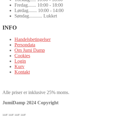
Fredag....... 10:00 - 18:00
Lørdag....... 10:00 - 14:00
Søndag........... Lukket
INFO
Handelsbetingelser
Persondata
Om Jumi Damp
Cookies
Login
Kurv
Kontakt
Alle priser er inklusive 25% moms.
JumiDamp 2024 Copyright
Vi bruger cookies for at sikre, at vi giver dig den bedste oplevelse på
vores hjemmeside. Hvis du fortsætter med at bruge dette websted,
vil vi antage, at du er indforstået med det.