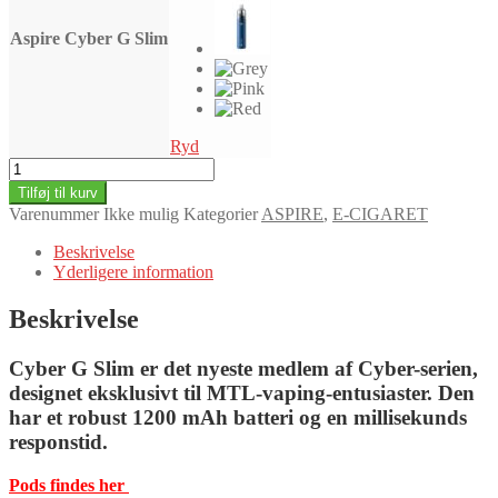
Aspire Cyber G Slim
Ryd
Aspire
Cyber
Tilføj til kurv
G
Varenummer
Ikke mulig
Kategorier
ASPIRE
,
E-CIGARET
Slim
Pod
Beskrivelse
Kit
Yderligere information
2ml
antal
Beskrivelse
Cyber G Slim er det nyeste medlem af Cyber-serien,
designet eksklusivt til MTL-vaping-entusiaster. Den
har et robust 1200 mAh batteri og en millisekunds
responstid.
Pods findes her