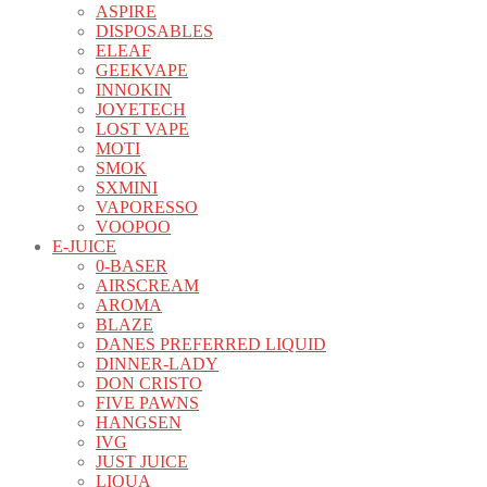
ASPIRE
DISPOSABLES
ELEAF
GEEKVAPE
INNOKIN
JOYETECH
LOST VAPE
MOTI
SMOK
SXMINI
VAPORESSO
VOOPOO
E-JUICE
0-BASER
AIRSCREAM
AROMA
BLAZE
DANES PREFERRED LIQUID
DINNER-LADY
DON CRISTO
FIVE PAWNS
HANGSEN
IVG
JUST JUICE
LIQUA