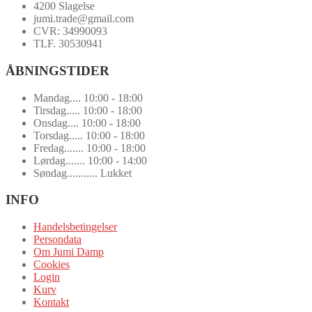
4200 Slagelse
jumi.trade@gmail.com
CVR: 34990093
TLF. 30530941
ÅBNINGSTIDER
Mandag.... 10:00 - 18:00
Tirsdag..... 10:00 - 18:00
Onsdag.... 10:00 - 18:00
Torsdag..... 10:00 - 18:00
Fredag....... 10:00 - 18:00
Lørdag....... 10:00 - 14:00
Søndag........... Lukket
INFO
Handelsbetingelser
Persondata
Om Jumi Damp
Cookies
Login
Kurv
Kontakt