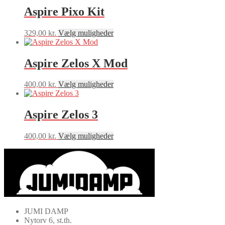
Aspire Pixo Kit
Dette
329,00
kr.
Vælg muligheder
vare
har
flere
Aspire Zelos X Mod
varianter.
Mulighederne
Dette
400,00
kr.
Vælg muligheder
kan
vare
vælges
har
på
flere
Aspire Zelos 3
varesiden
varianter.
Mulighederne
Dette
400,00
kr.
Vælg muligheder
kan
vare
vælges
har
på
flere
varesiden
varianter.
Mulighederne
kan
vælges
på
JUMI DAMP
varesiden
Nytorv 6, st.th.