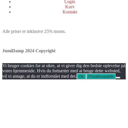
Login
Kurv
Kontakt
Alle priser er inklusive 25% moms.
JumiDamp 2024 Copyright
Vi bruger cookies for at sikre, at vi giver dig den bedste oplevelse på
vores hjemmeside. Hvis du fortsætter med at bruge dette websted,
vil vi antage, at du er indforstået med det.
Ok
Privatlivspolitik